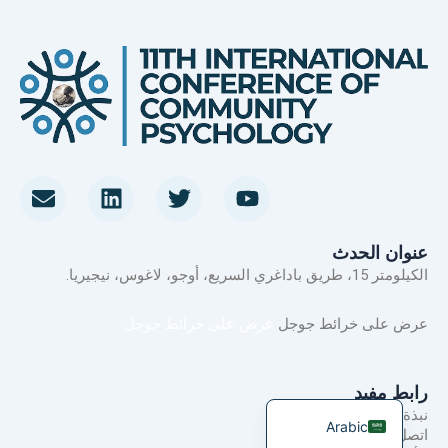
ي
ت
ل
ا
Swahili
و
و
ي
ل
ت
ي
ن
م
Italian
ي
ت
ك
غ
عنوان الحدث
Japanese
و
ر
د
ل
الكيلومتر 15، طريق باداغري السريع، أوجو، لاغوس، نيجيريا.
Portuguese
ب
إ
ف
ن
عرض على خرائط جوجل
عرض على خرائط جوجل
French
Spanish
رابط مفيد
English
نبذة عنا
Arabic
اتصل بنا