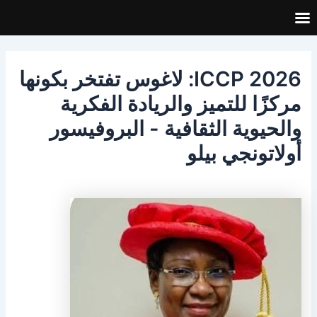
خطي
لى
لمحتوى
ICCP 2026: لاغوس تفتخر بكونها
مركزًا للتميز والريادة الفكرية
والحيوية الثقافية - البروفيسور
أولاتونجي بيلو
بواسطة
آي سي سيبلاغوس
/
يناير 12, 2026