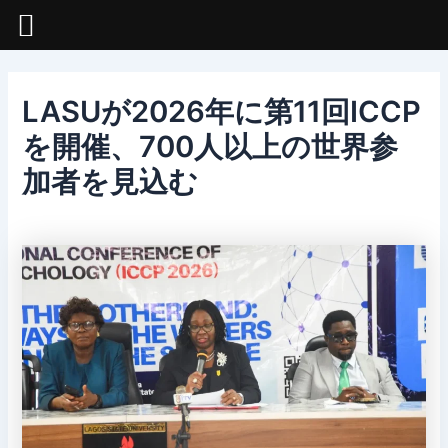
コ
ン
テ
ン
LASUが2026年に第11回ICCP
ツ
へ
を開催、700人以上の世界参
ス
加者を見込む
キ
ッ
による
イクプラゴス
/
1月 12, 2026
プ