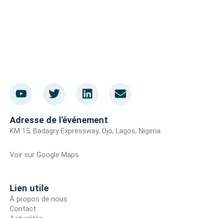
Y
T
L
E
o
w
i
n
u
i
n
v
t
t
k
e
Adresse de l'événement
u
t
e
l
KM 15, Badagry Expressway, Ojo, Lagos, Nigeria.
b
e
d
o
e
r
i
p
Voir sur Google Maps
Voir sur Google Maps
n
p
e
Lien utile
À propos de nous
Contact