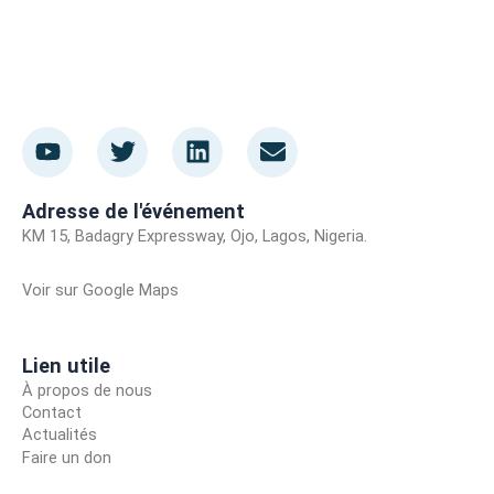
Y
T
L
E
o
w
i
n
u
i
n
v
t
t
k
e
Adresse de l'événement
u
t
e
l
KM 15, Badagry Expressway, Ojo, Lagos, Nigeria.
b
e
d
o
e
r
i
p
Voir sur Google Maps
Voir sur Google Maps
n
p
e
Lien utile
À propos de nous
Contact
Actualités
Faire un don