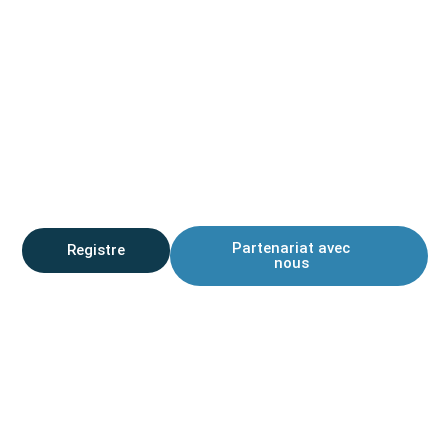
PARTICIPEZ AU CHANGEMENT
Inscrivez-vous à ICCP2026 ou
devenez notre partenaire pour
amplifier l'impact.
Partenariat avec
Registre
nous