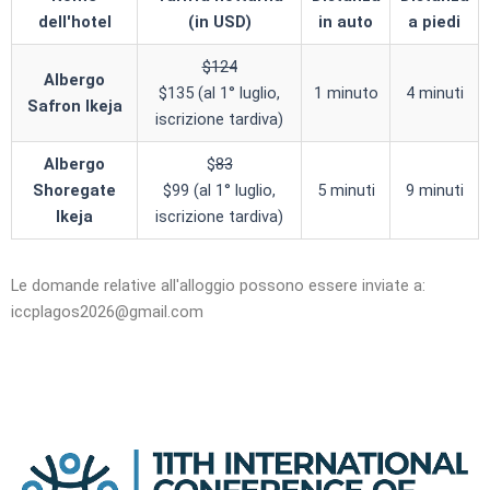
dell'hotel
(in USD)
in auto
a piedi
$124
Albergo
$135 (al 1° luglio,
1 minuto
4 minuti
Safron Ikeja
iscrizione tardiva)
Albergo
$
83
Shoregate
$99 (al 1° luglio,
5 minuti
9 minuti
Ikeja
iscrizione tardiva)
Le domande relative all'alloggio possono essere inviate a:
iccplagos2026@gmail.com