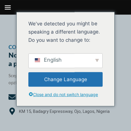
Vai
al
contenuto
We've detected you might be
speaking a different language.
Do you want to change to:
CONTATTATECI
Non esitate, noi
English
a pochi clic di distanza.
Scegliete il modo più comodo per raggiungerci tra le
Change Language
opzioni sottostanti.
Close and do not switch language
iccplagos2026@gmail.com
KM 15, Badagry Expressway, Ojo, Lagos, Nigeria